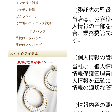
インテリア雑貨
（委託先の監督
キッチン雑貨
ガムランボール
当店は、お客様
その他のエスニック雑貨
人情報の一部を
アタバッグ
合、業務委託先
手提げアタバッグ
す。
肩かけアタバッグ
おすすめアイテム
（個人情報の管
いい♪
爽やかな白がポイント☆
マルチな色合いが可愛い♪
春夏にオ
当社は、個人情
情報保護管理責
人情報を正確に
情報の適切な管
（情報内容の照