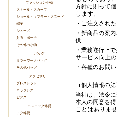
ファッション小物
方針に則って個
ストール・スカーフ
します。
ショール・マフラー・スヌード
・ご注文された
帽子
シューズ
・新商品の案内
財布・ポーチ
供
その他の小物
・業務遂行上で
バッグ
サービス向上の
ミラーワークバッグ
・各種のお問い
その他バッグ
アクセサリー
ブレスレット
（個人情報の第
ネックレス
当社は、法令に
ピアス
本人の同意を得
エスニック雑貨
ことはありま
アタ雑貨