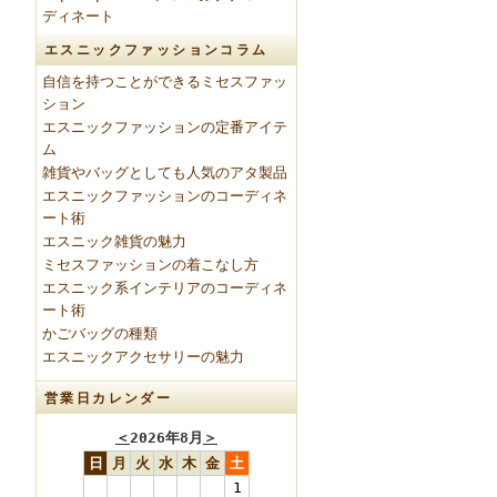
ディネート
エスニックファッションコラム
自信を持つことができるミセスファッ
ション
エスニックファッションの定番アイテ
ム
雑貨やバッグとしても人気のアタ製品
エスニックファッションのコーディネ
ート術
エスニック雑貨の魅力
ミセスファッションの着こなし方
エスニック系インテリアのコーディネ
ート術
かごバッグの種類
エスニックアクセサリーの魅力
営業日カレンダー
＜
2026年8月
＞
日
月
火
水
木
金
土
1