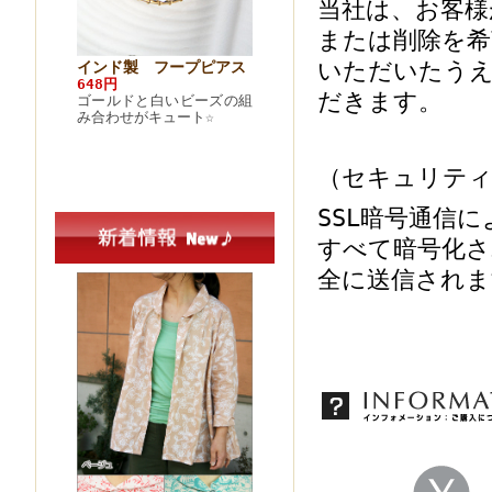
当社は、お客様
または削除を希
いただいたうえ
がら縞スト
デニム
ミラーワーク刺繍 ショ
インド製 フープピアス
レディ
ルダーバッグ
648円
だきます。
ンツ
4,320円
ゴールドと白いビーズの組
らに鮮やかな
5,724円
カラフルな手刺繍やミラー
み合わせがキュート☆
予感を感じま
トップス
ワーク使いが何とも贅沢☆
ニム素材
持ってい
（セキュリテ
SSL暗号通信
すべて暗号化さ
全に送信されま