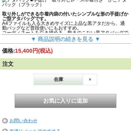
取り外しができる巾着内袋の付いたシンプルな形の手提げか
ご型アタバッグです。
A4ファイルも入る大きめサイズに上品な黒アタだから、通
勤バッグなど普段使いにもおすすめ。
コーディネートを引き締める、飽きのこない黒アタバッグで
上質なおしゃれを楽しみましょう。
▼ 商品説明の続きを見る ▼
価格:
15,400円
(税込)
▲上品なブラックカラーに、中を見られる心配のない巾着内
注文
袋付きの手さげカゴアタバッグ。
在庫
×
▲マチ幅は約12cm。底が平たく倒れにくいところがいいで
すね。
▲お客様とスタッフの声から生まれた内袋は取り外しができ
お問い合わせ
るから汚れても丸洗いできて嬉しい。グレーベージュの花レ
ースがキュート♪