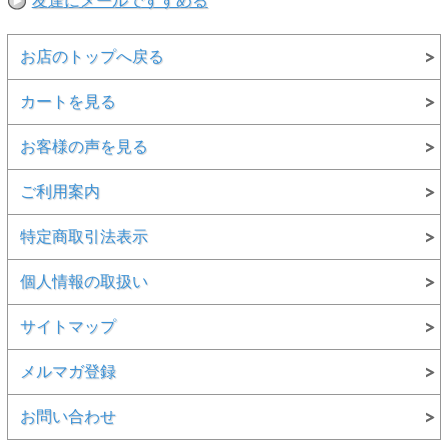
友達にメールですすめる
お店のトップへ戻る
▲さり気なく入った編み模様がとっても上品で、職人の手仕
事を感じます。
カートを見る
お客様の声を見る
▲持ちやすい三つ編レザーの持ち手もしっかりと取り付けら
れています。
ご利用案内
特定商取引法表示
▲A4ファイルも入る大きめサイズが使いやすい。
個人情報の取扱い
サイトマップ
▲シンプルデザインにシックな黒アタが上品スタイルを作り
ます。自然素材のアタバッグはエスニックファッションだけ
でなく、カジュアルコーデや浴衣にもおすすめで、プレゼン
メルマガ登録
トにも喜ばれています。
お問い合わせ
【サイズ】