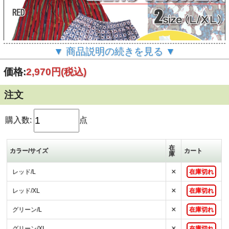
▼ 商品説明の続きを見る ▼
価格:
2,970円
(税込)
注文
購入数:
点
インド綿100％の更紗(バティック)トランクスです。
「バティック」とは主にインドネシアで制作された 蝋(ろう)
防染で模様を表した布＝ロウケツ染めの布のこと。 様々な
在
カラー/サイズ
カート
庫
工程を経て染め上がった生地でできたトランクスは何ともお
洒落☆
×
レッド/L
在庫切れ
風通しもよく肌触りも快適です♪
レッド、ブルー、グリーンの3色展開で、それぞれLとXLの
×
レッド/XL
在庫切れ
２サイズをご用意。
彼へのプレゼントにいかがですか？(#^^#)
×
グリーン/L
在庫切れ
×
グリーン/XL
在庫切れ