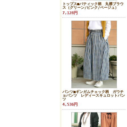
トップス■バティック柄 丸襟ブラウ
ス（グリーン/ピンク/ベージュ）
7,128円
パンツ■ギンガムチェック柄 ガウチ
ョパンツ レディースキュロットパン
ツ
4,536円