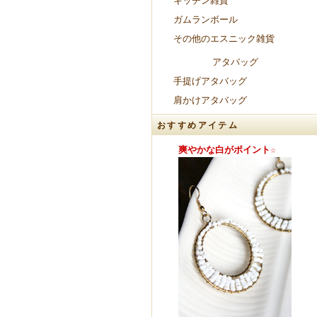
キッチン雑貨
ガムランボール
その他のエスニック雑貨
アタバッグ
手提げアタバッグ
肩かけアタバッグ
おすすめアイテム
柄が自慢♪
肌触りが気持ちいい♪
爽やかな白がポイント☆
マル