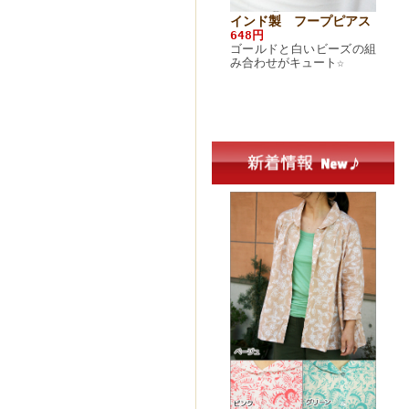
みエコトートバ
インド綿 花がら縞スト
ミラ
インド製 フープピアス
）
ール（3色）
ルダ
648円
1,080円
4,32
ゴールドと白いビーズの組
楽しくなるコン
大振りな花がらに鮮やかな
カラ
み合わせがキュート☆
バッグです!
色合いで春の予感を感じま
ワー
す♪