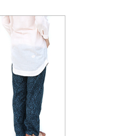
インド綿 花がら縞スト
ミラーワーク刺繍 
インド製 フープピアス
ール（3色）
ルダーバッグ
648円
1,080円
4,320円
ゴールドと白いビーズの組
大振りな花がらに鮮やかな
カラフルな手刺繍や
み合わせがキュート☆
色合いで春の予感を感じま
ワーク使いが何とも贅
す♪