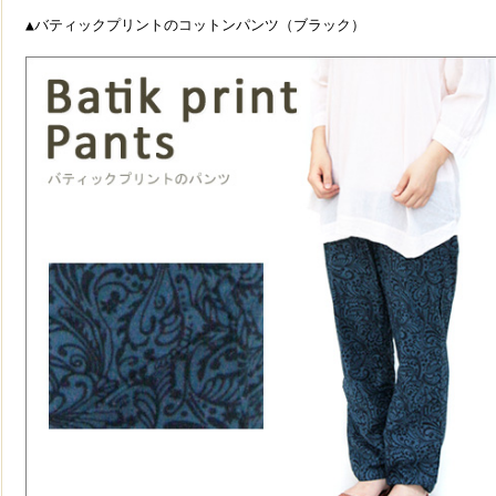
デニムガウチョパンツ
折りたたみエコトートバ
▲バティックプリントのコットンパンツ（ブラック）
ーワーク刺繍 ショ
レディースキュロットパ
ッグ（7柄）
ーバッグ
ンツ
1,404円
0円
5,724円
お買い物が楽しくなるコン
フルな手刺繍やミラー
トップスを選ばない薄手デ
パクトエコバッグです!
ク使いが何とも贅沢☆
ニム素材のガウチョ☆一本
持っていると便利♪