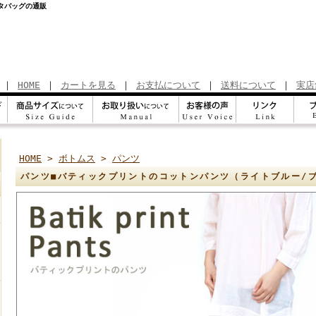
タバッグの通販
｜
HOME
｜
カートを見る
｜
お支払について
｜
送料について
｜
実店
HOME
>
ボトムス
>
パンツ
パンツ■バティックプリントのコットンパンツ（ライトブルー/