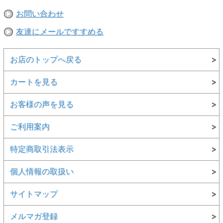
お問い合わせ
こちらの商品は、
メール便対象商品
です
・メール便は、お届け時にお客様がご不在であっても郵便受
けに投函するお届け方法です。
友達にメールですすめる
（※ご不在でもお受け取り可能ですが、商品の保障は致しか
ねます。）
・メール便を選択した場合は、
お届け希望日時は指定できま
お店のトップへ戻る
せん。
・
代金引換でのお支払いはご利用いただけません。
・メール便は発送後、約3～6日（一部地域を除く）程度での
カートを見る
お届けとなります。お急ぎのお客様は通常便での発送をお選
びください。
※ただし複数点ご注文の場合など、メール便の規定サイズを
お客様の声を見る
超えるとご希望に添えない場合があります。その際には、通
常便でのお届けとなりますのであらかじめご了承ください。
ご利用案内
※撮影の都合上、商品の実物と色や素材感が若干異なることがあります。ご了承ください。
※手作り商品のため、多少のサイズ・色の違いがあります。ご理解の上、手作りで出来上がった風合いをお
特定商取引法表示
楽しみください。
※多少のサイズ・色の違いが気になる場合は、何卒ご容赦ください。
個人情報の取扱い
サイトマップ
メルマガ登録