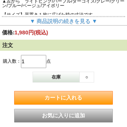
▲左から ライトピンク/パープル/ターコイズ/グレー/グリー
ン/ブルー/ベージュ/アイボリー
【サイズ】平置き１枚に広げた時の寸法です
（約）56cm×186cm
▼ 商品説明の続きを見る ▼
【 素 材 】リネン100％
価格:
1,980円
(税込)
【 おすすめポイント 】
暑い日差しを、さりげなくさけたい！ そんな時にも、大活
注文
躍。
おしゃれなアクセントとして必須アイテムです。
ナチュラルカラーでどの色も使いやすさ間違いなし！
購入数：
点
エスニックファッションにもカジュアルファッションにも似
合います♪
在庫
○
ロングサイズで多様なアレンジを楽しめて、無地なので、柄
物にもシンプルにカラーをセットイン！できます。
お手頃価格で日常使いにも気をつかいません。オススメのア
イテムです。
たたむとかさばらないのでカバンの中に入れて持ち運びでき
ます♪
オシャレはもちろん、オフィスの冷房対策にもあると助かる
アイテムですね。